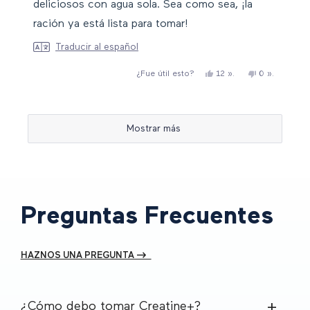
deliciosos con agua sola. Sea como sea, ¡la
ración ya está lista para tomar!
Traducir al español
Sí,
personas
No,
personas
12
».
0
».
¿Fue útil esto?
esta
han
esta
han
reseña
votado
reseña
votado
de
«sí
de
«no
Cargando...
Sarah
Sarah
me
no
ha
me
Mostrar más
resultado
ha
útil.
resultado
útil.
Preguntas Frecuentes
HAZNOS UNA PREGUNTA -->
¿Cómo debo tomar Creatine+?