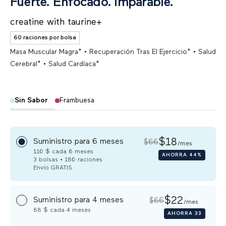
Fuerte. Enfocado. Imparable.
creatine with taurine+
60 raciones por bolsa
•
•
Masa Muscular Magra*
Recuperación Tras El Ejercicio*
Salud
•
Cerebral*
Salud Cardíaca*
Sin Sabor
Frambuesa
$18
Suministro para 6 meses
$66
/mes
110 $
cada 6 meses
AHORRA
44%
3 bolsas • 180 raciones
Envío
GRATIS
$22
Suministro para 4 meses
$66
/mes
88 $
cada 4 meses
AHORRA
33