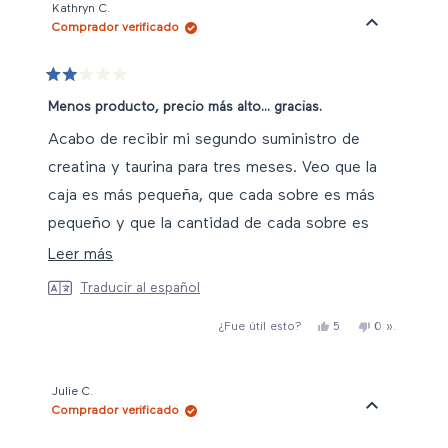
B.
B.
Kathryn C.
L.
L.
Comprador verificado
ha
no
sido
me
útil.
ha
resultado
útil.
Valorado
con
Menos producto, precio más alto... gracias.
2
de
Acabo de recibir mi segundo suministro de
5
estrellas
creatina y taurina para tres meses. Veo que la
caja es más pequeña, que cada sobre es más
pequeño y que la cantidad de cada sobre es
menor, pero he pagado 20,00 dólares más por
Leer
Leer más
más
el mismo suministro para tres meses.
Traducir al español
sobre
Muchas gracias. Buscaré otra fuente.
Sí,
No,
personas
esta
5
0
».
¿Fue útil esto?
esta
personas
».
esta
han
reseña
reseña
han
reseña
votado
de
votado
de
«no
Kathryn
«sí
Kathryn
C.
C.
Julie C.
ha
no
Comprador verificado
sido
me
útil.
ha
resultado