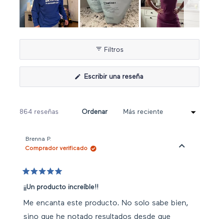
Diapositiva
1
Filtros
seleccionada
(Se
Escribir una reseña
abre
en
una
nueva
ventana)
Cargando...
864 reseñas
Ordenar
Brenna P.
Comprador verificado
Valorado
con
¡¡Un producto increíble!!
5
de
Me encanta este producto. No solo sabe bien,
5
estrellas
sino que he notado resultados desde que