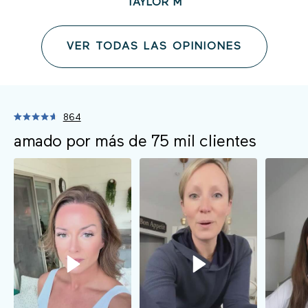
TAYLOR M
VER TODAS LAS OPINIONES
864
Haz
Valorado
con
amado por más de 75 mil
clientes
clic
4,7
para
de
5
ir
estrellas
a
las
reseñas