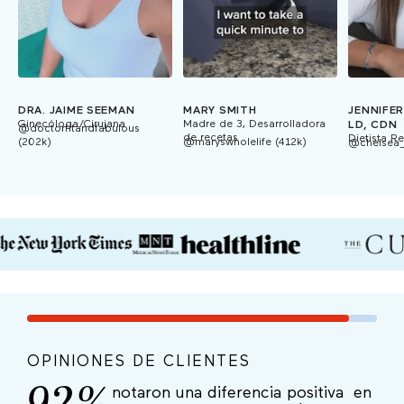
DRA. JAIME SEEMAN
MARY SMITH
JENNIFER
Ginecóloga/Cirujana
Madre de 3, Desarrolladora
LD, CDN
@doctorfitandfabulous
de recetas
Dietista R
(202k)
@maryswholelife (412k)
@chelsea_
OPINIONES DE CLIENTES
notaron una diferencia positiva en