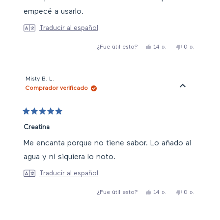
empecé a usarlo.
Traducir al español
Sí,
personas
No,
personas
14
».
0
».
¿Fue útil esto?
esta
han
esta
han
reseña
votado
reseña
votado
de
«sí
de
«no
Brenna
Brenna
P.
P.
Misty B. L.
ha
no
Comprador verificado
sido
me
útil.
ha
resultado
útil.
Valorado
con
Creatina
5
de
Me encanta porque no tiene sabor. Lo añado al
5
estrellas
agua y ni siquiera lo noto.
Traducir al español
Sí,
personas
No,
personas
14
».
0
».
¿Fue útil esto?
esta
han
esta
han
reseña
votado
reseña
votado
de
«sí
de
«no
Misty
Misty