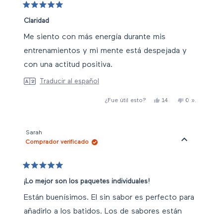
útil.
Valorado
con
Claridad
5
de
Me siento con más energía durante mis
5
estrellas
entrenamientos y mi mente está despejada y
con una actitud positiva.
Traducir al español
Sí,
No,
personas
14
0
».
¿Fue útil esto?
esta
personas
».
esta
han
reseña
han
reseña
votado
de
votado
de
«no
Julie
«sí
Julie
C.
C.
Sarah
ha
no
Comprador verificado
sido
ha
útil.
sido
útil.
Valorado
con
¡Lo mejor son los paquetes individuales!
5
de
Están buenísimos. El sin sabor es perfecto para
5
estrellas
añadirlo a los batidos. Los de sabores están