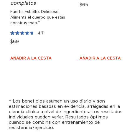
Valorado
completos
Precio: 65
$65
con
clic
4,3
Fuerte. Esbelto. Delicioso.
para
de
5
Alimenta
el cuerpo que estás
ir
estrellas
construyendo.*
a
las
4.7
Haz
Valorado
reseñas
Precio: 69
$69
con
clic
4,7
para
de
5
ir
estrellas
AÑADIR A LA CESTA
AÑADIR A LA CESTA
AÑADIR AISLADO DE PROTEÍNA DE SUERO DE LECHE AL
AÑADIR METABOLISMO+ 
a
las
reseñas
† Los beneficios asumen un uso diario y son
estimaciones basadas en evidencia, arraigadas en la
ciencia clínica a nivel de ingredientes. Los resultados
individuales pueden variar. Resultados óptimos
cuando se combina con entrenamiento de
resistencia/ejercicio.