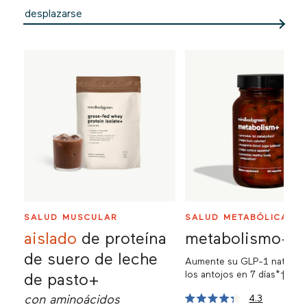
desplazarse
SALUD MUSCULAR
SALUD METABÓLICA
aislado
de proteína
metabolismo+
de suero de leche
Aumente su GLP-1 natural.
los antojos en 7 días*†.
de pasto+
con aminoácidos
4.3
Haz